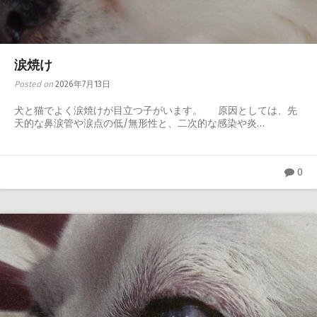
心臓・呼吸器
腎泌尿器・生殖器
涙焼け
神経・整形外科
Posted on
2026年7月13日
感染症・内分泌・全身性疾患
犬と猫でよく涙焼けが目立つ子がいます。 原因としては、先
天的な鼻涙管や涙点の低/無形性と、二次的な感染や炎…
0