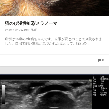
猫のび漫性虹彩メラノーマ
Posted on
2023年11月3日
症例は16歳のMix猫ちゃんです。左眼が変とのことで来院されま
した。自宅で飼い主様が気づかれた点として、瞳孔の…
0