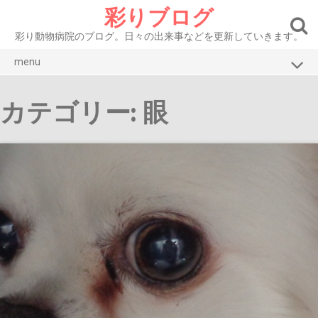
Skip
彩りブログ
to
content
彩り動物病院のブログ。日々の出来事などを更新していきます。
menu
ブログトップ
カテゴリー: 眼
彩り動物病院HP
お知らせ
症例紹介 犬
症例紹介 猫
腫瘍
眼
皮膚・耳
口腔・消化器