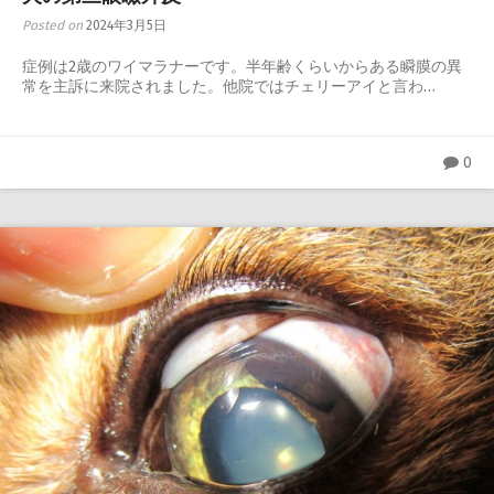
Posted on
2024年3月5日
症例は2歳のワイマラナーです。半年齢くらいからある瞬膜の異
常を主訴に来院されました。他院ではチェリーアイと言わ…
0