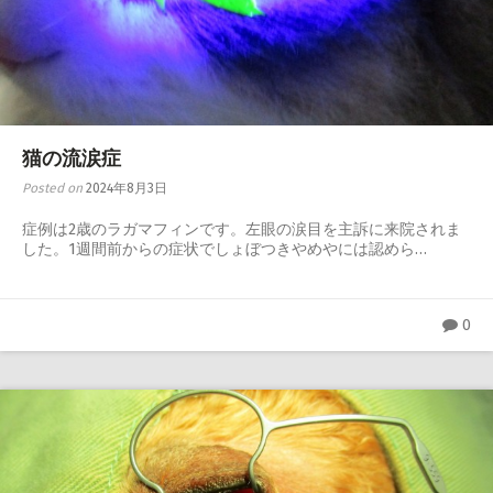
猫の流涙症
Posted on
2024年8月3日
症例は2歳のラガマフィンです。左眼の涙目を主訴に来院されま
した。1週間前からの症状でしょぼつきやめやには認めら…
0