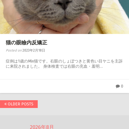
猫の眼瞼内反矯正
Posted on
2023年2月18日
症例は1歳のMix猫です。右眼のしょぼつきと黄色い目ヤニを主訴
に来院されました。 身体検査では右眼の充血・羞明…
0
Posts
OLDER POSTS
navigation
2026年8月