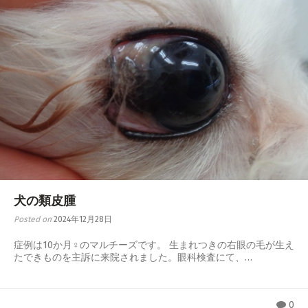
犬の類皮腫
Posted on
2024年12月28日
症例は10か月♀のマルチーズです。 生まれつきの右眼の毛が生え
たできものを主訴に来院されました。眼科検査にて、…
0