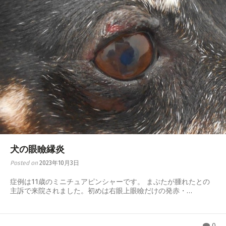
犬の眼瞼縁炎
Posted on
2023年10月3日
症例は11歳のミニチュアピンシャーです。 まぶたが腫れたとの
主訴で来院されました。初めは右眼上眼瞼だけの発赤・…
0