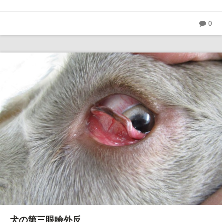
0
犬の第三眼瞼外反