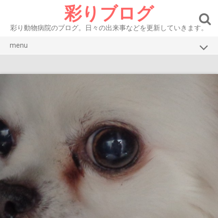
Skip
彩りブログ
to
content
彩り動物病院のブログ。日々の出来事などを更新していきます。
menu
ブログトップ
彩り動物病院HP
お知らせ
症例紹介 犬
症例紹介 猫
腫瘍
眼
皮膚・耳
口腔・消化器