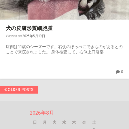
犬の皮膚形質細胞腫
Posted on
2025年5月19日
症例は11歳のシーズーです。右側のほっぺにできものがあるとの
ことで来院されました。 身体検査にて、右側上口唇部…
0
Posts
OLDER POSTS
navigation
2026年8月
日
月
火
水
木
金
土