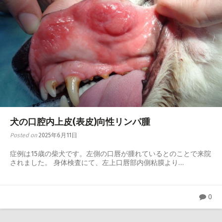
犬の口腔内上皮(表皮)向性リンパ腫
Posted on
2025年6月11日
症例は15歳の柴犬です。左側の口唇が腫れているとのことで来院
されました。 身体検査にて、左上口唇部内側粘膜より…
0