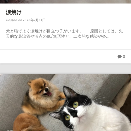
心臓・呼吸器
涙焼け
Posted on
2026年7月13日
腎泌尿器・生殖器
犬と猫でよく涙焼けが目立つ子がいます。 原因としては、先
神経・整形外科
天的な鼻涙管や涙点の低/無形性と、二次的な感染や炎…
感染症・内分泌・全身性疾患
0