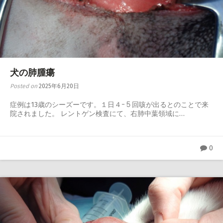
犬の肺腫瘍
Posted on
2025年6月20日
症例は13歳のシーズーです。１日４ｰ５回咳が出るとのことで来
院されました。 レントゲン検査にて、右肺中葉領域に…
0