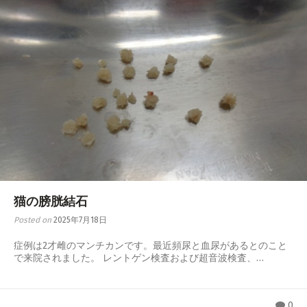
猫の膀胱結石
Posted on
2025年7月18日
症例は2才雌のマンチカンです。最近頻尿と血尿があるとのこと
で来院されました。 レントゲン検査および超音波検査、…
0