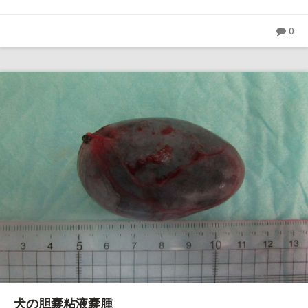
0
犬の胆嚢粘液嚢腫