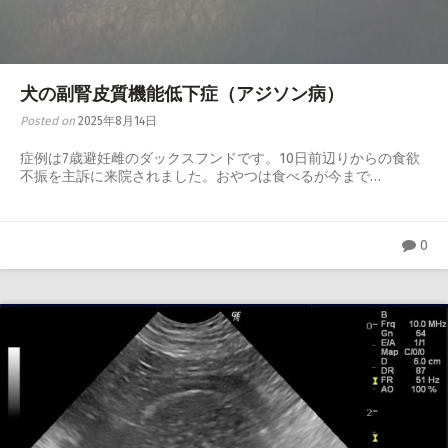
犬の副腎皮質機能低下症（アジソン病）
Posted on
2025年8月14日
症例は7歳避妊雌のダックスフンドです。10日前辺りからの食欲
不振を主訴に来院されました。おやつは食べるが今まで…
0