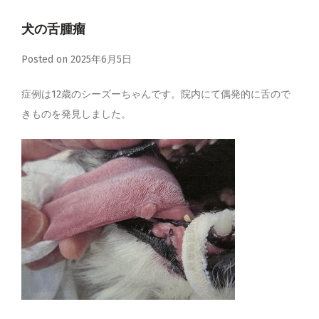
心臓・呼吸器
犬の舌腫瘤
腎泌尿器・生殖器
Posted on
2025年6月5日
神経・整形外科
症例は12歳のシーズーちゃんです。院内にて偶発的に舌ので
感染症・内分泌・全身性疾患
きものを発見しました。