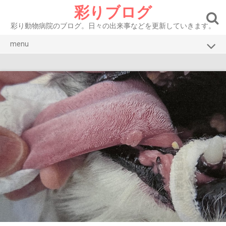
Skip
彩りブログ
to
content
彩り動物病院のブログ。日々の出来事などを更新していきます。
menu
ブログトップ
彩り動物病院HP
お知らせ
症例紹介 犬
症例紹介 猫
腫瘍
眼
皮膚・耳
口腔・消化器