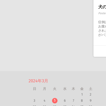
犬
Poste
症例
お腹
され
がパ
2024年3月
日
月
火
水
木
金
土
1
2
5
3
4
6
7
8
9