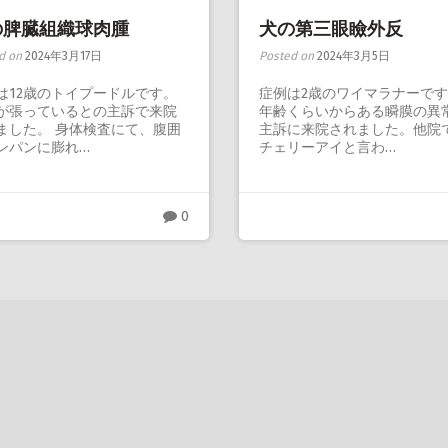
の脾臓組織球肉腫
犬の第三眼瞼外反
d on
2024年3月17日
Posted on
2024年3月5日
は12歳のトイプードルです。
症例は2歳のワイマラナーで
が張っているとの主訴で来院
年齢くらいからある瞬膜の異
ました。 身体検査にて、腹囲
主訴に来院されました。他院
ンパンに膨れ…
チェリーアイと言わ…
0