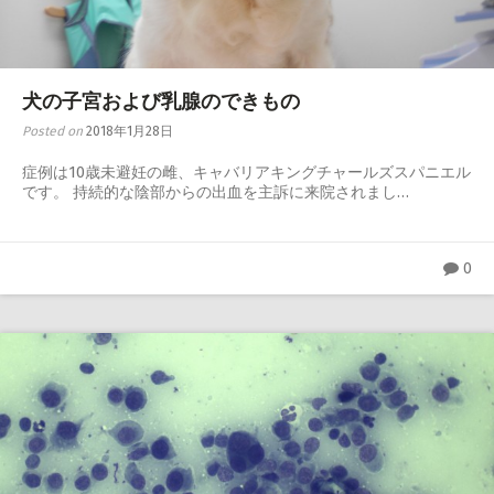
心臓・呼吸器
腎泌尿器・生殖器
犬の子宮および乳腺のできもの
神経・整形外科
Posted on
2018年1月28日
感染症・内分泌・全身性疾患
症例は10歳未避妊の雌、キャバリアキングチャールズスパニエル
です。 持続的な陰部からの出血を主訴に来院されまし…
0