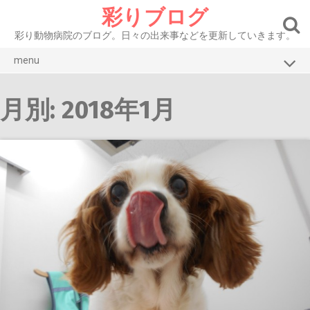
Skip
彩りブログ
to
content
彩り動物病院のブログ。日々の出来事などを更新していきます。
menu
ブログトップ
月別: 2018年1月
彩り動物病院HP
お知らせ
症例紹介 犬
症例紹介 猫
腫瘍
眼
皮膚・耳
口腔・消化器