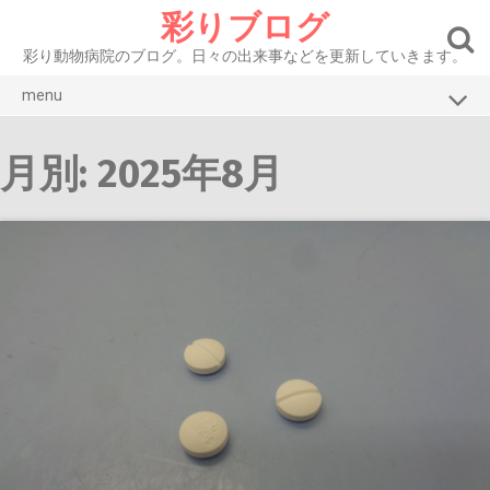
Skip
彩りブログ
to
content
彩り動物病院のブログ。日々の出来事などを更新していきます。
menu
ブログトップ
月別: 2025年8月
彩り動物病院HP
お知らせ
症例紹介 犬
症例紹介 猫
腫瘍
眼
皮膚・耳
口腔・消化器