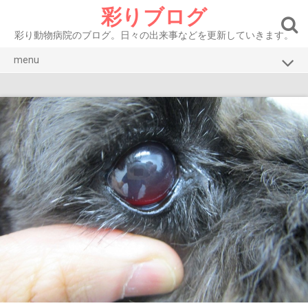
Skip
彩りブログ
to
content
彩り動物病院のブログ。日々の出来事などを更新していきます。
menu
ブログトップ
彩り動物病院HP
お知らせ
症例紹介 犬
症例紹介 猫
腫瘍
眼
皮膚・耳
口腔・消化器