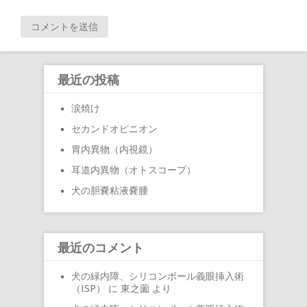
最近の投稿
涙焼け
セカンドオピニオン
胃内異物（内視鏡）
耳道内異物（オトスコープ）
犬の胆嚢粘液嚢腫
最近のコメント
犬の緑内障、シリコンボール義眼挿入術
（ISP）
に
東之薗
より