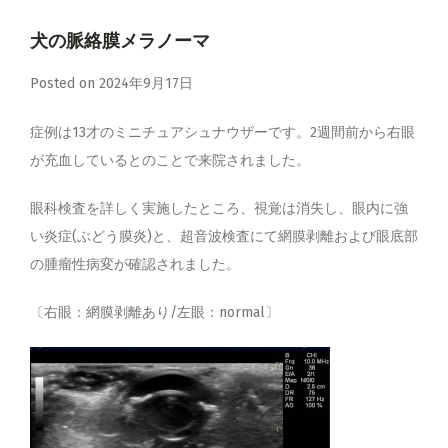
心臓・呼吸器
犬の脈絡膜メラノーマ
腎泌尿器・生殖器
Posted on
2024年9月17日
神経・整形外科
症例は13才のミニチュアシュナウザーです。2週間前から右眼
感染症・内分泌・全身性疾患
が充血しているとのことで来院されました。
眼科検査を詳しく実施したところ、視覚は消失し、眼内に強
い炎症(ぶどう膜炎)と、超音波検査にて網膜剥離および眼底部
の腫瘤性病変が確認されました。
〔右眼：網膜剥離あり/左眼：normal〕