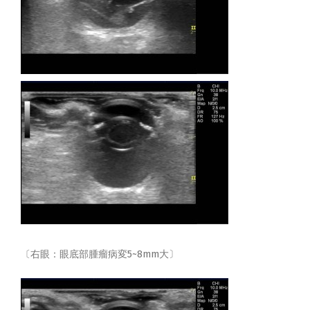
〔右眼：眼底部腫瘤病変5~8mm大〕