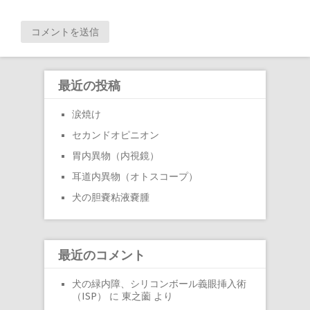
最近の投稿
涙焼け
セカンドオピニオン
胃内異物（内視鏡）
耳道内異物（オトスコープ）
犬の胆嚢粘液嚢腫
最近のコメント
犬の緑内障、シリコンボール義眼挿入術
（ISP）
に
東之薗
より