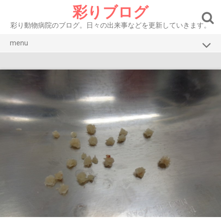
Skip
彩りブログ
to
content
彩り動物病院のブログ。日々の出来事などを更新していきます。
menu
ブログトップ
彩り動物病院HP
お知らせ
症例紹介 犬
症例紹介 猫
腫瘍
眼
皮膚・耳
口腔・消化器