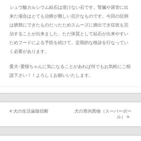
シュウ酸カルシウム結石は溶けない石です。腎臓や尿管に出
来た場合はとても治療が難しい厄介なものです。今回の症例
は膀胱にできたものだったためスムーズに摘出でき症状も完
治することが出来ました。ただ体質として結石が出来やすい
ためフードによる予防を続けて、定期的な検診を行なってい
く必要があります。
愛犬･愛猫ちゃんに気になることがあれば何でもお気軽にご相
談下さい！！よろしくお願いいたします。
犬の生活歯髄切断
犬の胃内異物（スーパーボー
Post
ル）
navigation