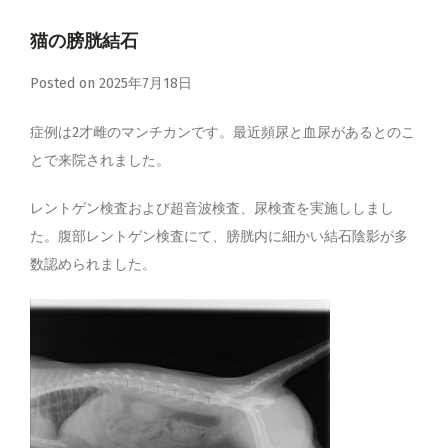
心臓・呼吸器
猫の膀胱結石
腎泌尿器・生殖器
Posted on
2025年7月18日
神経・整形外科
症例は2才雌のマンチカンです。最近頻尿と血尿があるとのこ
感染症・内分泌・全身性疾患
とで来院されました。
レントゲン検査および超音波検査、尿検査を実施ししまし
た。腹部レントゲン検査にて、膀胱内に細かい結石陰影が多
数認められました。