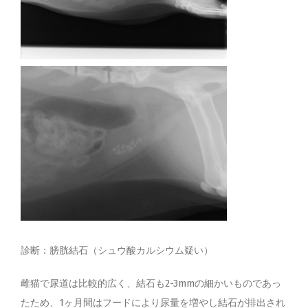
診断：膀胱結石（シュウ酸カルシウム疑い）
雌猫で尿道は比較的広く、結石も2-3mmの細かいものであっ
たため、1ヶ月間はフードにより尿量を増やし結石が排出され