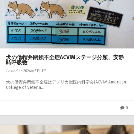
犬の僧帽弁閉鎖不全症ACVIMステージ分類、安静
時呼吸数
Posted on
2024年8月11日
犬の僧帽弁閉鎖不全症はアメリカ獣医内科学会(ACVIM:American
College of Veterin…
0