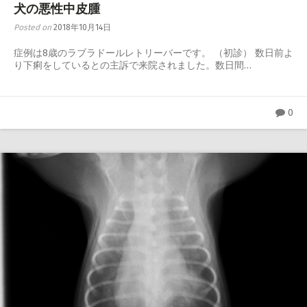
犬の悪性中皮腫
Posted on
2018年10月14日
症例は8歳のラブラドールレトリーバーです。 （初診） 数日前よ
り下痢をしているとの主訴で来院されました。数日間…
0