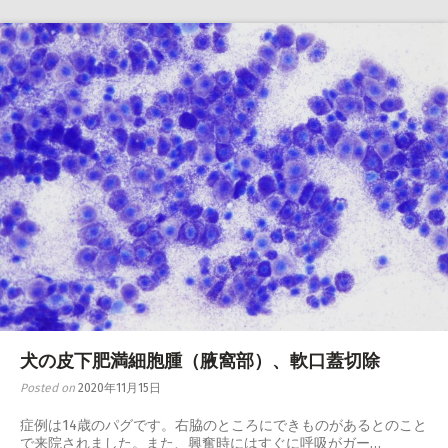
犬の皮下肥満細胞腫（腋窩部）、軟口蓋切除
Posted on
2020年11月15日
症例は14歳のパグです。右脇のところにできものがあるとのこと
で来院されました。また、興奮時にはすぐに呼吸がガー…