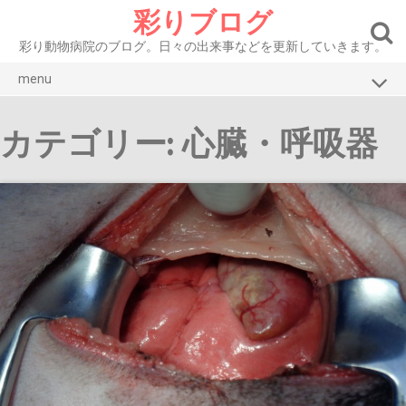
Skip
彩りブログ
to
content
彩り動物病院のブログ。日々の出来事などを更新していきます。
menu
ブログトップ
カテゴリー: 心臓・呼吸器
彩り動物病院HP
お知らせ
症例紹介 犬
症例紹介 猫
腫瘍
眼
皮膚・耳
口腔・消化器