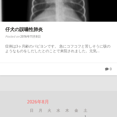
仔犬の誤嚥性肺炎
Posted on
2016年11月8日
症例は3ヶ月齢のパピヨンです。 急にコフコフと苦しそうに咳の
ようなものをしだしたとのことで来院されました。元気…
0
2026年8月
日
月
火
水
木
金
土
1