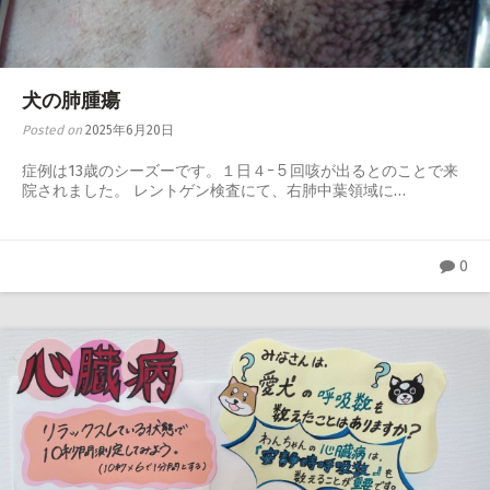
心臓・呼吸器
腎泌尿器・生殖器
犬の肺腫瘍
神経・整形外科
Posted on
2025年6月20日
感染症・内分泌・全身性疾患
症例は13歳のシーズーです。１日４ｰ５回咳が出るとのことで来
院されました。 レントゲン検査にて、右肺中葉領域に…
0