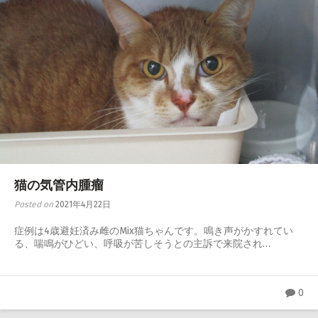
猫の気管内腫瘤
Posted on
2021年4月22日
症例は4歳避妊済み雌のMix猫ちゃんです。鳴き声がかすれてい
る、喘鳴がひどい、呼吸が苦しそうとの主訴で来院され…
0